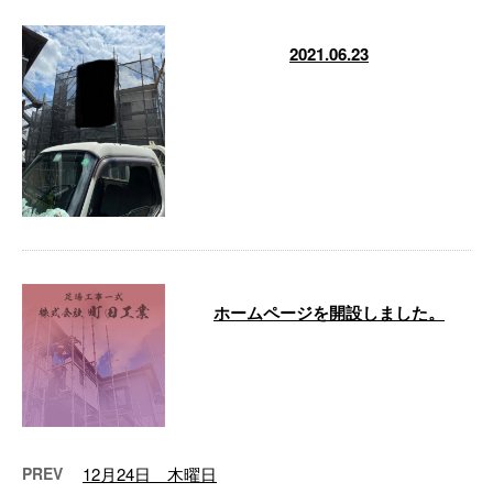
2021.06.23
大規模意外にも住宅やアパートな
どもやってます！ 毎日暑い中あ
りがとうございます！ …
ホームページを開設しました。
町田工業では、新たにホームペー
ジを開設しました。 これまで以
上にお客さまにご満足いただける
サービスを …
PREV
12月24日 木曜日