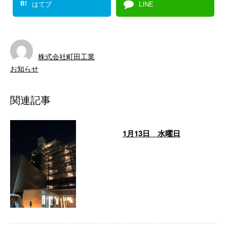
B!
はてブ
LINE
株式会社町田工業
お知らせ
関連記事
1月13日 水曜日
お疲れ様です(^^) このコロナ禍の
中でも仕事があるって本当に あ
りがたい事だなと思います。 素
敵な …