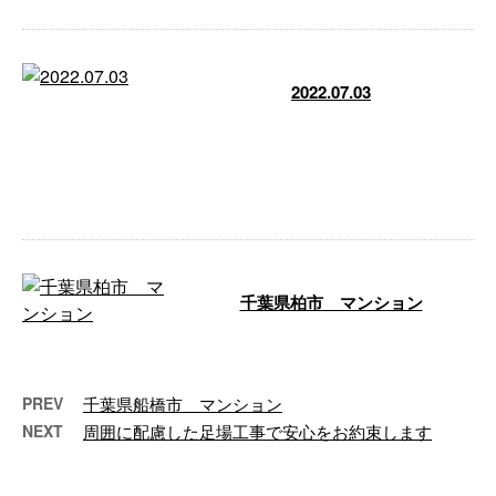
2022.07.03
お久しぶりです。 半年近くサボ
りました。 すみません。笑 溜ま
ってた現場の写真何個かまとめて
上げさせ …
千葉県柏市 マンション
…
PREV
千葉県船橋市 マンション
NEXT
周囲に配慮した足場工事で安心をお約束します