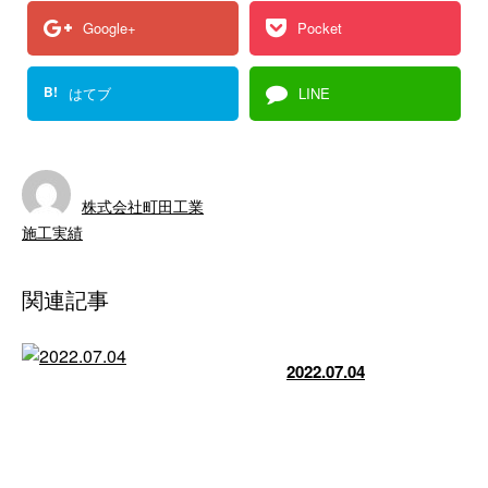
Google+
Pocket
B!
はてブ
LINE
株式会社町田工業
施工実績
関連記事
2022.07.04
今日からまた新しい現場が始まり
ました！ 現場によって格段メッ
シュだったり三段メッシュだった
り色々あり …