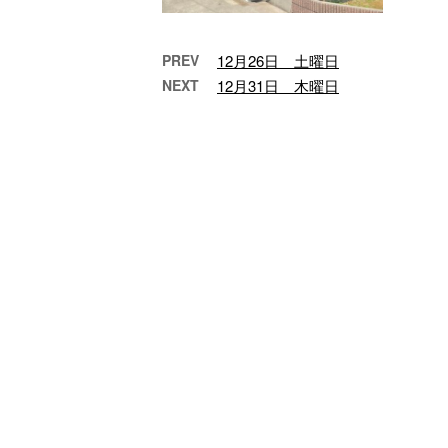
PREV
12月26日 土曜日
NEXT
12月31日 木曜日
2021.6.11
仕上がりが綺麗です
い
ね！ この光景を見ると
に暑
ちゃんと足場をくんで
を
よかったなって思いま
うで
す！ 今日も一日お疲 …
理