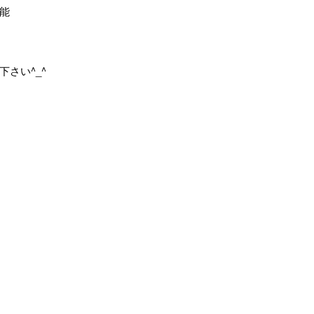
能
さい^_^