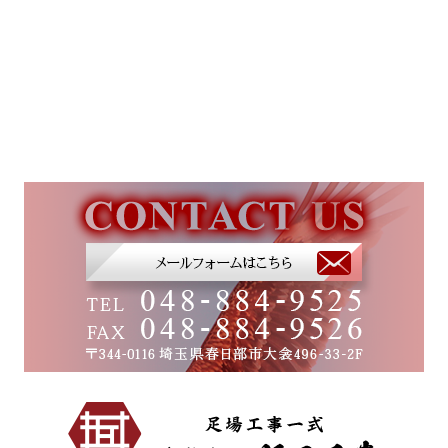
2022.07.29
1月7日 木曜日
やー暑いです。非常
本日は置き場内清掃を
いです。 今年も夏
しました。疲れた 町田
乗り切るのは大変そ
工業では大規模修繕工
す笑 頑張るのと無
事をメインに中規模、
をするのは違い …
小規模 住宅、新築 …