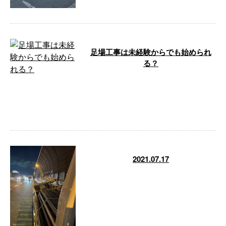
足場工事は未経験からでも始められ
る？
こんにちは！埼玉県春日部市など
に拠点を置き、足場工事を承って
います町田工業です！ 今回は、
足場工事の …
2021.07.17
昨夜の出来事です。 枠が急にく
ずれました笑 事故、怪我がなか
ったんでまだよかったです。 皆
さん運転に …