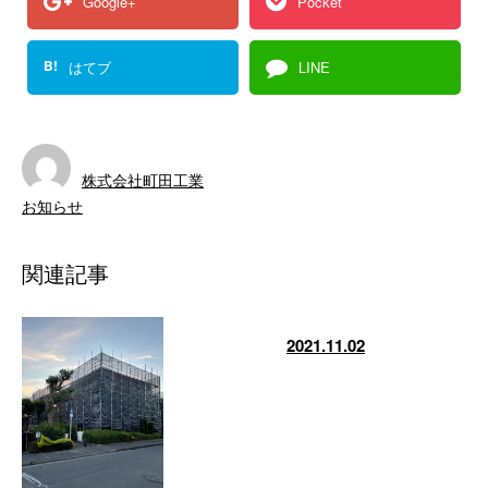
Google+
Pocket
B!
はてブ
LINE
株式会社町田工業
お知らせ
関連記事
2021.11.02
団地の二棟のうち一棟目が完了し
ました！ 二棟目も頑張りまし
ょ！ …