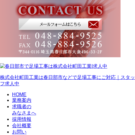
株式会社町田工業は春日部市などで足場工事にご対応｜スタッ
フ求人中
HOME
業務案内
求職者の
みなさまへ
採用情報
会社概要
お問い