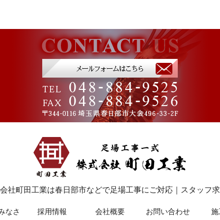
れ様です(^^) この
団地の二棟のうち一棟
ロナ禍の中でも仕事
目が完了しました！ 二
るって本当に あり
棟目も頑張りましょ！
たい事だなと思いま
…
す。 素敵な …
会社町田工業は春日部市などで足場工事にご対応｜スタッフ求
みなさ
採用情報
会社概要
お問い
合わせ
施