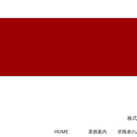
今週もお疲れ様です！ 1
お疲
週間の中での唯一のお
コ
休みの日ですね。 しっ
があ
かり身体を休めて明日
が
からの仕事に …
株式
HOME
業務案内
求職者の