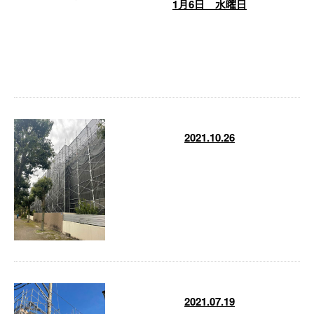
1月6日 水曜日
おはようございます。 只今トラ
ックの定期点検の為日野自動車様
の 待機室から失礼します。 仕事
する上人 …
2021.10.26
お疲れ様です！ 2日目でこの進み
具合いいんじゃないですか！ た
だ早いだけの業者なら沢山います
が弊社で …
2021.07.19