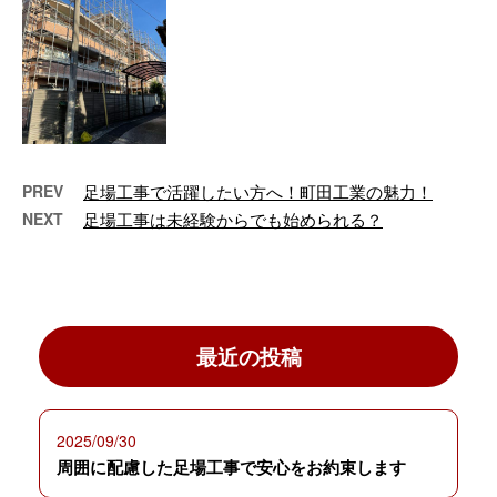
いい感じに決まってきてますね。
もうちょっと数字伸ばせそうな気
もするけどきついか笑 ご安全
に！ …
PREV
足場工事で活躍したい方へ！町田工業の魅力！
NEXT
足場工事は未経験からでも始められる？
最近の投稿
2025/09/30
周囲に配慮した足場工事で安心をお約束します